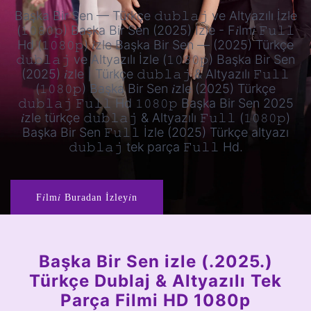
Başka Bir Sen — Türkçe 𝚍𝚞𝚋𝚕𝚊𝚓 ve Altyazılı İzle
(𝟷𝟶𝟾𝟶𝚙) Başka Bir Sen (2025) İzle - F𝑖lm𝑖 𝙵𝚞𝚕𝚕
Hd (𝟷𝟶𝟾𝟶𝚙) 𝑖zle Başka Bir Sen — (2025) Türkçe
𝚍𝚞𝚋𝚕𝚊𝚓 ve Altyazılı İzle (𝟷𝟶𝟾𝟶𝚙) Başka Bir Sen
(2025) 𝑖zle | Türkçe 𝚍𝚞𝚋𝚕𝚊𝚓 & Altyazılı 𝙵𝚞𝚕𝚕
(𝟷𝟶𝟾𝟶𝚙) Başka Bir Sen 𝑖zle (2025) Türkçe
𝚍𝚞𝚋𝚕𝚊𝚓 𝙵𝚞𝚕𝚕 Hd 𝟷𝟶𝟾𝟶𝚙 Başka Bir Sen 2025
𝑖zle türkçe 𝚍𝚞𝚋𝚕𝚊𝚓 & Altyazılı 𝙵𝚞𝚕𝚕 (𝟷𝟶𝟾𝟶𝚙)
Başka Bir Sen 𝙵𝚞𝚕𝚕 İzle (2025) Türkçe altyazı
𝚍𝚞𝚋𝚕𝚊𝚓 tek parça 𝙵𝚞𝚕𝚕 Hd.
F𝑖lm𝑖 Buradan İzley𝑖n
Başka Bir Sen izle (.2025.)
Türkçe Dublaj & Altyazılı Tek
Parça Filmi HD 1080p