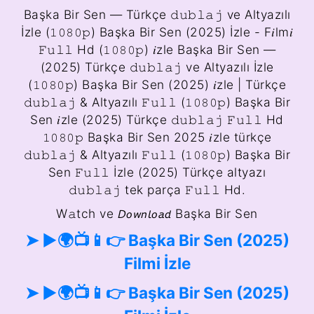
Başka Bir Sen — Türkçe 𝚍𝚞𝚋𝚕𝚊𝚓 ve Altyazılı
İzle (𝟷𝟶𝟾𝟶𝚙) Başka Bir Sen (2025) İzle - F𝑖lm𝑖
𝙵𝚞𝚕𝚕 Hd (𝟷𝟶𝟾𝟶𝚙) 𝑖zle Başka Bir Sen —
(2025) Türkçe 𝚍𝚞𝚋𝚕𝚊𝚓 ve Altyazılı İzle
(𝟷𝟶𝟾𝟶𝚙) Başka Bir Sen (2025) 𝑖zle | Türkçe
𝚍𝚞𝚋𝚕𝚊𝚓 & Altyazılı 𝙵𝚞𝚕𝚕 (𝟷𝟶𝟾𝟶𝚙) Başka Bir
Sen 𝑖zle (2025) Türkçe 𝚍𝚞𝚋𝚕𝚊𝚓 𝙵𝚞𝚕𝚕 Hd
𝟷𝟶𝟾𝟶𝚙 Başka Bir Sen 2025 𝑖zle türkçe
𝚍𝚞𝚋𝚕𝚊𝚓 & Altyazılı 𝙵𝚞𝚕𝚕 (𝟷𝟶𝟾𝟶𝚙) Başka Bir
Sen 𝙵𝚞𝚕𝚕 İzle (2025) Türkçe altyazı
𝚍𝚞𝚋𝚕𝚊𝚓 tek parça 𝙵𝚞𝚕𝚕 Hd.
W𝚊tch ve 𝘋𝘰𝘸𝘯𝘭𝘰𝘢𝘥 Başka Bir Sen
➤ ►🌍📺📱👉 Başka Bir Sen (2025)
Filmi İzle
➤ ►🌍📺📱👉 Başka Bir Sen (2025)